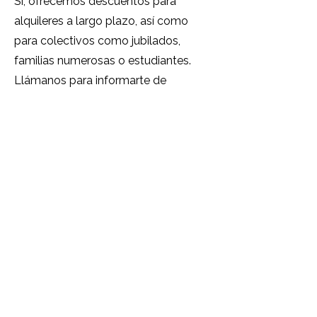
Sí, ofrecemos descuentos para
alquileres a largo plazo, así como
para colectivos como jubilados,
familias numerosas o estudiantes.
Llámanos para informarte de
nuestras ofertas especiales.
**¿Cuánto cuesta un candado si lo
necesito?**
Si necesitas candado, te lo
facilitamos en el momento de entrar
al centro por 8€, IVA incluido.
##
Soporte y Atención al Cliente
**¿Cómo puedo contactar con
atención al cliente?**
Puedes contactarnos a través de