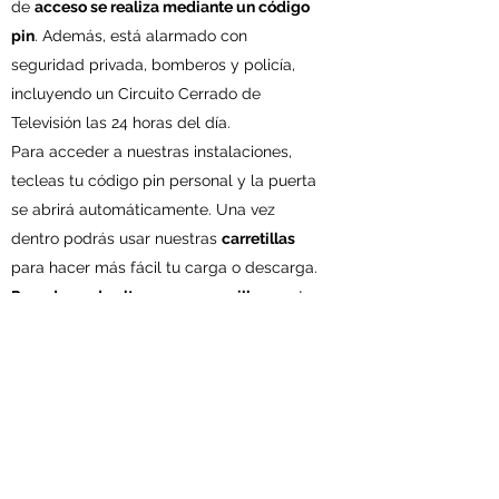
de
acceso se realiza mediante un código
pin
. Además, está alarmado con
seguridad privada, bomberos y policía,
incluyendo un Circuito Cerrado de
Televisión las 24 horas del día.
Para acceder a nuestras instalaciones,
tecleas tu código pin personal y la puerta
se abrirá automáticamente. Una vez
dentro podrás usar nuestras
carretillas
para hacer más fácil tu carga o descarga.
Para darse de alta es muy sencillo:
con tu
DNI o NIE, ya podrás empezar a utilizar tu
Trastero Naranja.
Ofrecemos ofertas por larga estancia, así
como
descuentos especiales
para
colectivos como jubilados, familias
numerosas o estudiantes.