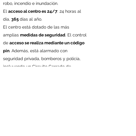
robo, incendio e inundación.
El
acceso al centro es 24/7
: 24 horas al
día,
365
días al año.
El centro está dotado de las más
amplias
medidas de seguridad
. El control
de
acceso se realiza mediante un código
pin
. Además, está alarmado con
seguridad privada, bomberos y policía,
incluyendo un Circuito Cerrado de
Televisión las 24 horas del día.
Para acceder a nuestras instalaciones,
tecleas tu código pin personal y la puerta
se abrirá automáticamente. Una vez
dentro podrás usar nuestras
carretillas
para hacer más fácil tu carga o descarga.
Para darse de alta es muy sencillo:
con tu
DNI o NIE, ya podrás empezar a utilizar tu