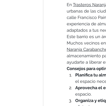
En 
Trasteros Naranj
urbanas de las ciud
calle Francisco Paín
experiencia de alm
adaptados a tus ne
Este barrio es un á
Muchos vecinos enf
Naranja Carabanch
almacenamiento par
ayudarte a liberar 
Consejos para optim
Planifica tu a
el espacio nece
Aprovecha el es
espacio.
Organiza y etiq