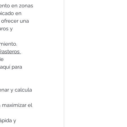
ento en zonas 
bicado en 
 ofrecer una 
ros y 
miento. 
Trasteros 
de 
aquí para 
nar y calcula 
a maximizar el 
ápida y 