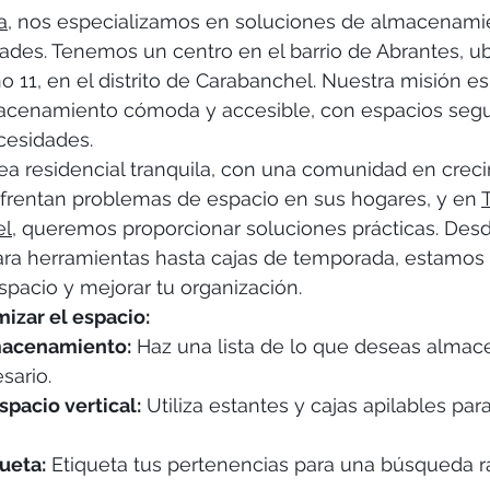
a
, nos especializamos en soluciones de almacenami
ades. Tenemos un centro en el barrio de Abrantes, u
o 11, en el distrito de Carabanchel. Nuestra misión es
acenamiento cómoda y accesible, con espacios segu
cesidades.
rea residencial tranquila, con una comunidad en creci
rentan problemas de espacio en sus hogares, y en 
el
, queremos proporcionar soluciones prácticas. Des
a herramientas hasta cajas de temporada, estamos 
espacio y mejorar tu organización.
izar el espacio:
lmacenamiento:
 Haz una lista de lo que deseas almace
sario.
pacio vertical:
 Utiliza estantes y cajas apilables par
ueta:
 Etiqueta tus pertenencias para una búsqueda r