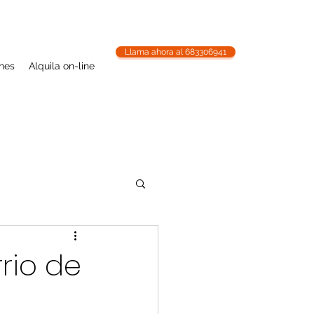
Llama ahora al 683306941
ones
Alquila on-line
rio de