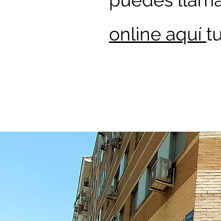
puedes llama
online aquí
t