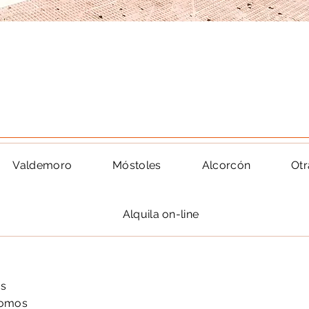
Valdemoro
Móstoles
Alcorcón
Otr
Alquila on-line
as
nomos