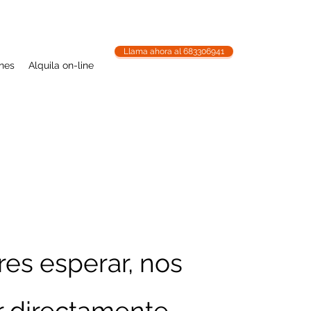
Llama ahora al 683306941
ones
Alquila on-line
res esperar, nos