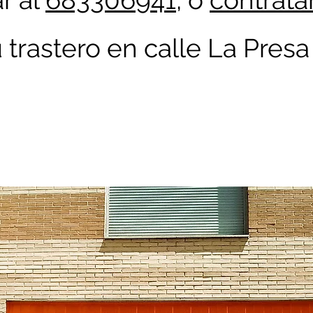
r al
683306941
, o
contrata
u trastero en calle La Presa