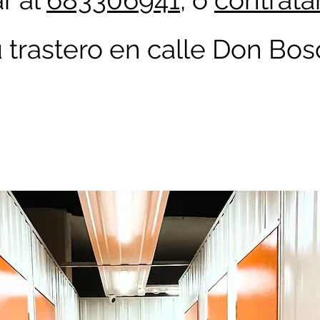
r al
683306941
, o
contrata
u trastero en calle Don Bo