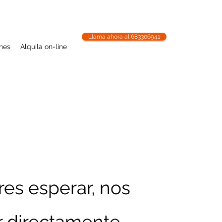
Llama ahora al 683306941
ones
Alquila on-line
res esperar, nos