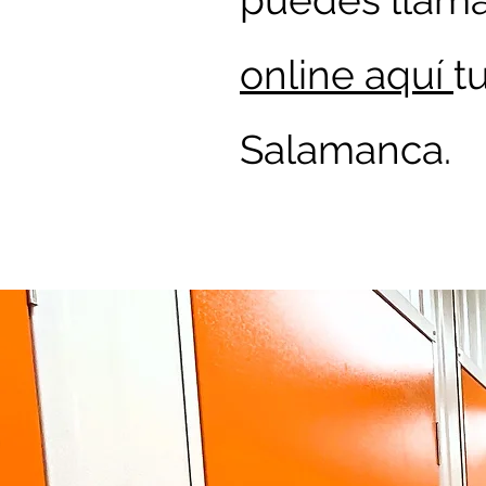
puedes llama
online aquí
t
Salamanca.