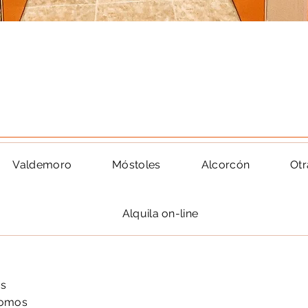
Valdemoro
Móstoles
Alcorcón
Otr
Alquila on-line
as
nomos