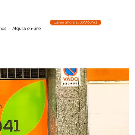
Llama ahora al 683306941
ones
Alquila on-line